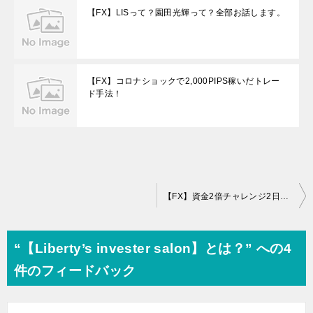
【FX】LISって？園田光輝って？全部お話します。
【FX】コロナショックで2,000PIPS稼いだトレー
ド手法！
投
【FX】資金2倍チャレンジ2日目！前途多難からどうなるか？その他、現在の自動売買状況
稿
ナ
“【Liberty’s invester salon】とは？” への4
ビ
件のフィードバック
ゲ
ー