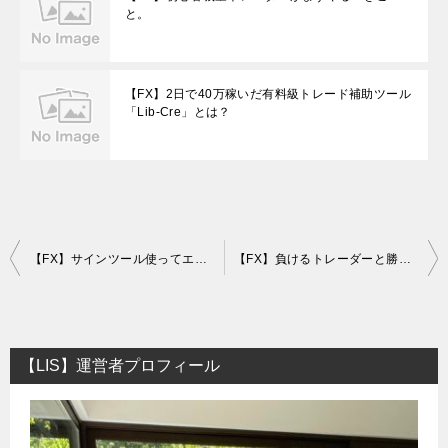
と。
【FX】2日で40万稼いだ有料級トレード補助ツール
「Lib-Cre」とは？
投
【FX】サインツール使ってエントリーしてみたら【日利10％】出た件
【FX】負けるトレーダーと勝てるトレーダーの心理状態の決定的な違い
稿
ナ
ビ
【LIS】運営者プロフィール
ゲ
ー
シ