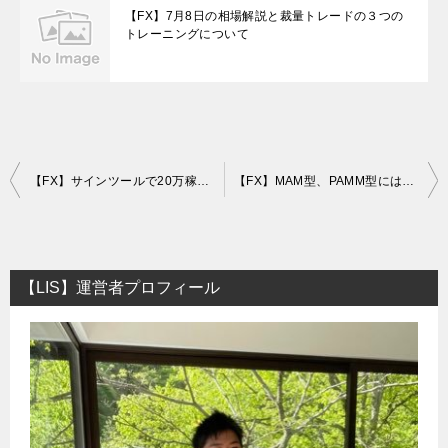
【FX】7月8日の相場解説と裁量トレードの３つの
トレーニングについて
投
【FX】サインツールで20万稼いだ猛者出現！利用者の声を紹介します
【FX】MAM型、PAMM型には気をつけるべき理由！自動売買ソフトのタイプについて！
稿
ナ
ビ
【LIS】運営者プロフィール
ゲ
ー
シ
ョ
ン