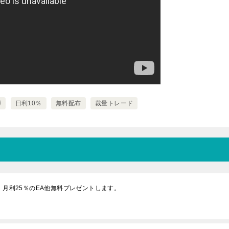
輝
日利10％
無料配布
裁量トレード
！月利25％のEA他無料プレゼントします。