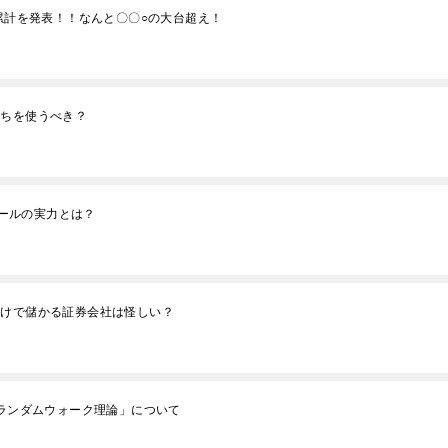
S累計を発表！！なんと〇〇○の大台超え！
っちを使うべき？
ツールの実力とは？
だけで儲かる証券会社は怪しい？
「ランダムウォーク理論」について