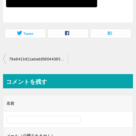
Tweet
投
79e8413d11adadd580443851ee545d7a
稿
ナ
コメントを残す
ビ
ゲ
名前
ー
シ
ョ
ン
メール（公開されません）