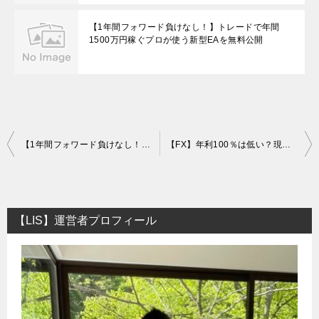
【1年間フォワード負けなし！】トレードで年間
1500万円稼ぐプロが使う新型EAを無料公開
投
【1年間フォワード負けなし！】トレードで年間1500万円稼ぐプロが使う新型EAを無料公開
【FX】年利100％は低い？現在検証中のEA＆ツール利益額など公開します
稿
ナ
ビ
【LIS】運営者プロフィール
ゲ
ー
シ
ョ