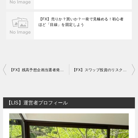
【FX】売りか？買いか？一発で見極める！初心者
ほど「目線」を固定しよう
投
【FX】残高予想企画当選者発表！最終的に5万円を○倍に増やしました。
【FX】スワップ投資のリスクとは？両建てだけで儲かる証券会社は怪しい？
稿
ナ
ビ
【LIS】運営者プロフィール
ゲ
ー
シ
ョ