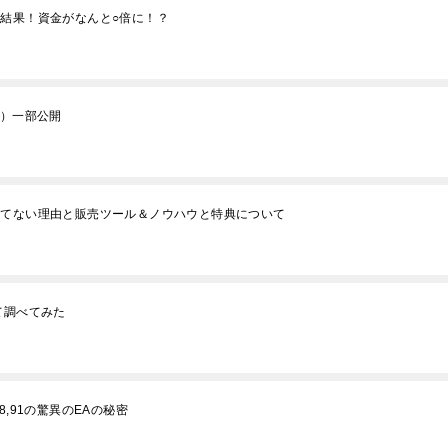
た結果！資金がなんと○倍に！？
タ）一部公開
勝てない理由と販売ツール＆ノウハウと特典について
て調べてみた
,91の驚異のEAの秘密